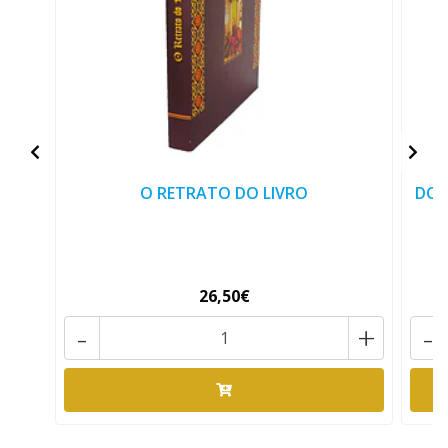
O RETRATO DO LIVRO
DON
26,50€
-
+
-