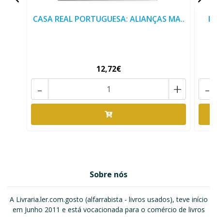
CASA REAL PORTUGUESA: ALIANÇAS MA..
RE
12,72€
-
+
-
Sobre nós
A Livraria.ler.com.gosto (alfarrabista - livros usados), teve início
em Junho 2011 e está vocacionada para o comércio de livros