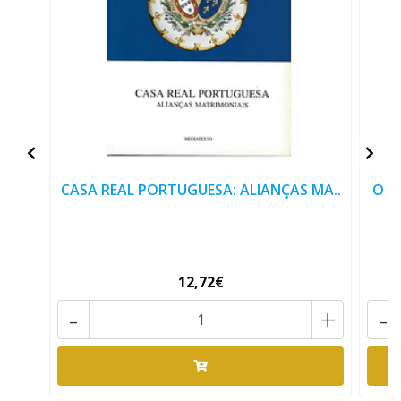
CASA REAL PORTUGUESA: ALIANÇAS MA..
O A
12,72€
-
+
-