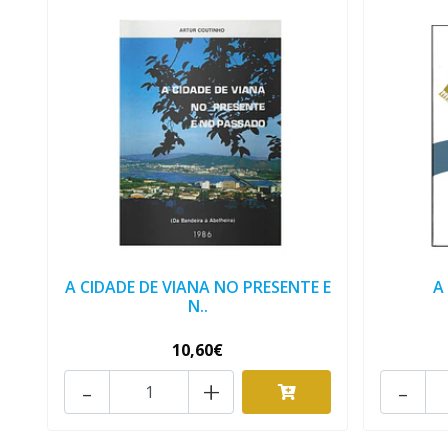
A CIDADE DE VIANA NO PRESENTE E
A
N..
10,60€
-
+
-