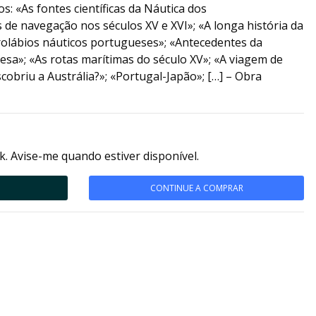
os: «As fontes científicas da Náutica dos
de navegação nos séculos XV e XVI»; «A longa história da
trolábios náuticos portugueses»; «Antecedentes da
esa»; «As rotas marítimas do século XV»; «A viagem de
obriu a Austrália?»; «Portugal-Japão»; […] – Obra
k. Avise-me quando estiver disponível.
CONTINUE A COMPRAR