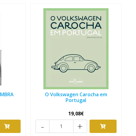
OIMBRA
O Volkswagen Carocha em
Portugal
19,08€
-
+