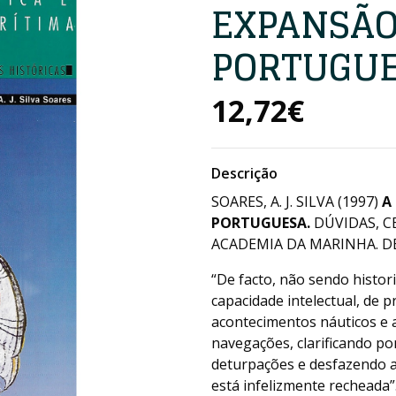
EXPANSÃO
PORTUGU
12,72€
Descrição
SOARES, A. J. SILVA (1997)
A
PORTUGUESA.
DÚVIDAS, C
ACADEMIA DA MARINHA. DE 
“De facto, não sendo histor
capacidade intelectual, de p
acontecimentos náuticos e 
navegações, clarificando p
deturpações e desfazendo a
está infelizmente recheada”