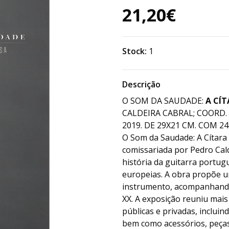
21,20€
Stock:
1
Descrição
O SOM DA SAUDADE:
A CÍ
CALDEIRA CABRAL; COORD. 
2019. DE 29X21 CM. COM 247,
O Som da Saudade: A Cítar
comissariada por Pedro Cal
história da guitarra portug
europeias. A obra propõe um
instrumento, acompanhando a
XX. A exposição reuniu mai
públicas e privadas, inclui
bem como acessórios, peças