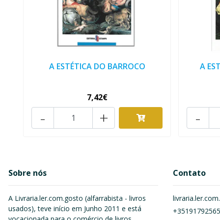
A ESTÉTICA DO BARROCO
A ES
7,42€
-
+
-
Sobre nós
Contato
A Livraria.ler.com.gosto (alfarrabista - livros
livraria.ler.c
usados), teve início em Junho 2011 e está
+3519179256
vocacionada para o comércio de livros