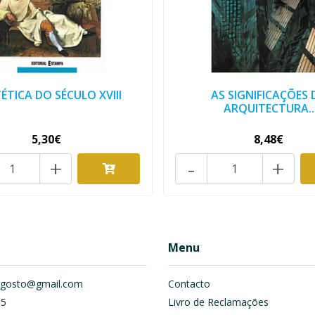
TÉTICA DO SÉCULO XVIII
AS SIGNIFICAÇÕES 
ARQUITECTURA..
5,30€
8,48€
+
-
+
Menu
om.gosto@gmail.com
Contacto
55
Livro de Reclamações