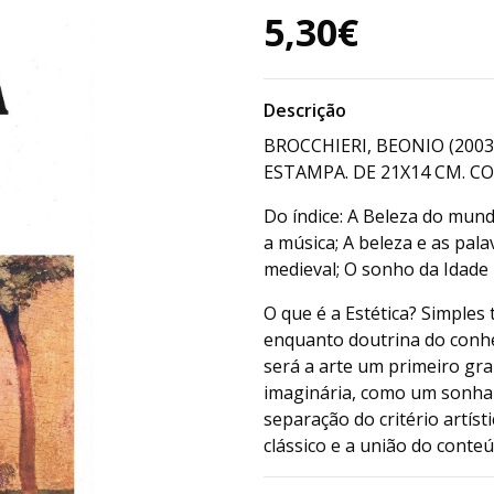
5,30€
Descrição
BROCCHIERI, BEONIO (200
ESTAMPA. DE 21X14 CM. CO
Do índice: A Beleza do mundo
a música; A beleza e as pala
medieval; O sonho da Idade 
O que é a Estética? Simples
enquanto doutrina do conhe
será a arte um primeiro gra
imaginária, como um sonhar
separação do critério artís
clássico e a união do conte