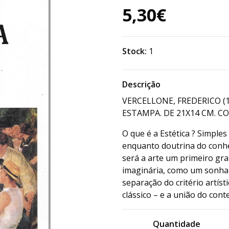
5,30€
Stock:
1
Descrição
VERCELLONE, FREDERICO (
ESTAMPA. DE 21X14 CM. CO
O que é a Estética ? Simple
enquanto doutrina do conhe
será a arte um primeiro gra
imaginária, como um sonhar
separação do critério artís
clássico – e a união do con
Quantidade