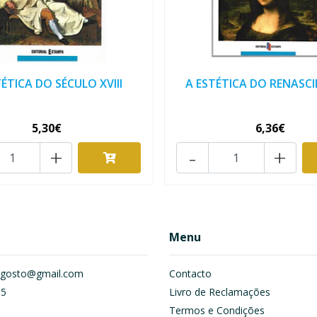
TÉTICA DO SÉCULO XVIII
A ESTÉTICA DO RENASC
5,30€
6,36€
+
-
+
Menu
om.gosto@gmail.com
Contacto
55
Livro de Reclamações
Termos e Condições