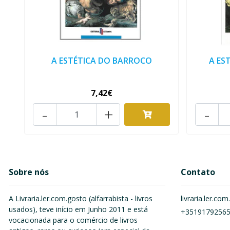
A ESTÉTICA DO BARROCO
A ES
7,42€
-
+
-
Sobre nós
Contato
A Livraria.ler.com.gosto (alfarrabista - livros
livraria.ler.c
usados), teve início em Junho 2011 e está
+3519179256
vocacionada para o comércio de livros