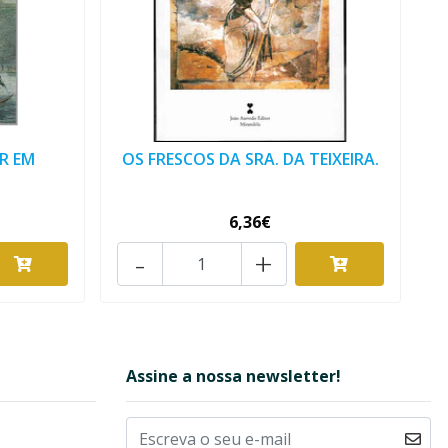
R EM
OS FRESCOS DA SRA. DA TEIXEIRA.
6,36€
-
+
Assine a nossa newsletter!