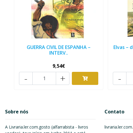
GUERRA CIVIL DE ESPANHA –
Elvas – 
INTERV..
9,54€
-
+
-
Sobre nós
Contato
A Livraria.ler.com.gosto (alfarrabista - livros
livraria.ler.c