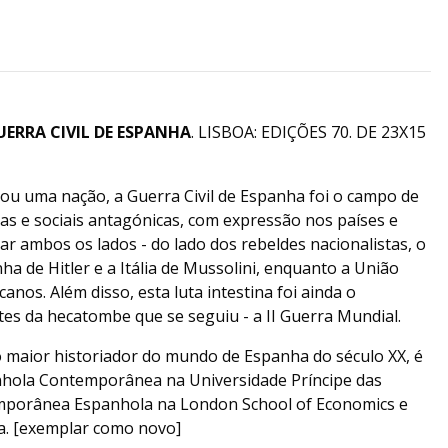
UERRA CIVIL DE ESPANHA
. LISBOA: EDIÇÕES 70. DE 23X15
cerou uma nação, a Guerra Civil de Espanha foi o campo de
cas e sociais antagónicas, com expressão nos países e
iar ambos os lados - do lado dos rebeldes nacionalistas, o
ha de Hitler e a Itália de Mussolini, enquanto a União
canos. Além disso, esta luta intestina foi ainda o
es da hecatombe que se seguiu - a II Guerra Mundial.
o maior historiador do mundo de Espanha do século XX, é
nhola Contemporânea na Universidade Príncipe das
emporânea Espanhola na London School of Economics e
ca. [exemplar como novo]