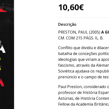
10,60€
Descrição
PRESTON, PAUL (2005)
A G
CM. COM 215 PÁGS. IL. B.
Conflito que dividiu e dila
batalha de conceções políti
ideologias que viriam a apo
fascismo, através da Aleman
Soviética ajudava os republi
prenúncio e o campo de test
Paul Preston, considerado 
professor de História Espa
Astúrias, de História Cont
Fellow da Academia Britâni