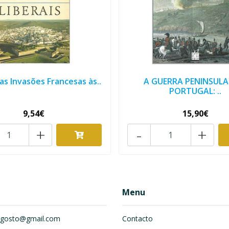
das Invasões Francesas às..
A GUERRA PENINSULA
PORTUGAL: ..
9,54€
15,90€
+
-
+
Menu
om.gosto@gmail.com
Contacto