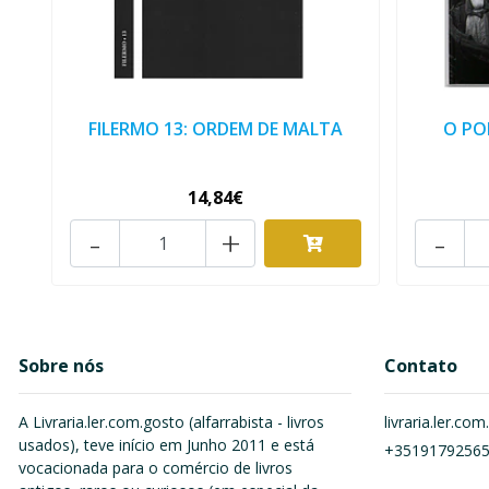
FILERMO 13: ORDEM DE MALTA
O PO
14,84€
-
+
-
Sobre nós
Contato
A Livraria.ler.com.gosto (alfarrabista - livros
livraria.ler.c
usados), teve início em Junho 2011 e está
+3519179256
vocacionada para o comércio de livros