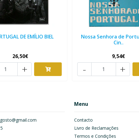
RTUGAL DE EMÍLIO BIEL
Nossa Senhora de Portu
Cin..
26,50€
9,54€
+
-
+
Menu
om.gosto@gmail.com
Contacto
55
Livro de Reclamações
Termos e Condições