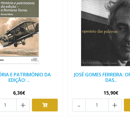
ÓRIA E PATRIMÓNIO DA
JOSÉ GOMES FERREIRA: O
EDIÇÃO: ..
DAS..
6,36€
15,90€
+
-
+