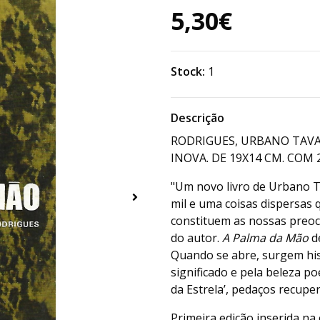
5,30€
Stock:
1
Descrição
RODRIGUES, URBANO TAVA
INOVA. DE 19X14 CM. COM 26
"Um novo livro de Urbano T
mil e uma coisas dispersa
constituem as nossas preo
do autor.
A Palma da Mão
de
Quando se abre, surgem hist
significado e pela beleza po
da Estrela’, pedaços recupera
Primeira edição inserida na