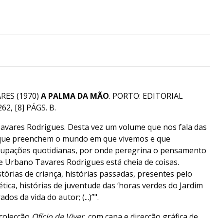
RES (1970)
A PALMA DA MÃO
. PORTO: EDITORIAL
2, [8] PÁGS. B.
avares Rodrigues. Desta vez um volume que nos fala das
s que preenchem o mundo em que vivemos e que
cupações quotidianas, por onde peregrina o pensamento
 Urbano Tavares Rodrigues está cheia de coisas.
órias de criança, histórias passadas, presentes pelo
ética, histórias de juventude das ‘horas verdes do Jardim
dos da vida do autor; (...)”".
 colecção
Ofício de Viver
, com capa e direcção gráfica de