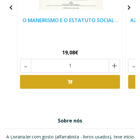
O MANEIRISMO E O ESTATUTO SOCIAL ..
AZA
19,08€
-
+
-
Sobre nós
A Livraria.ler.com.gosto (alfarrabista - livros usados), teve início