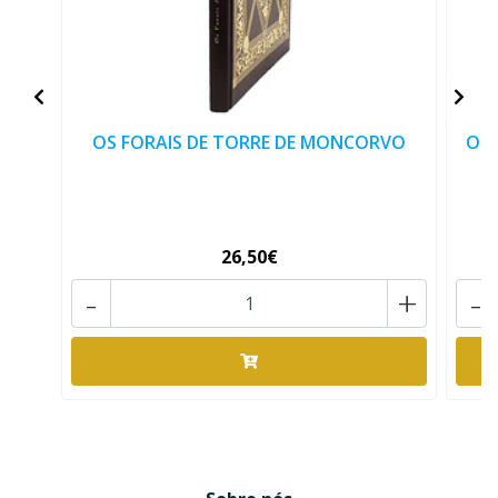
OS FORAIS DE TORRE DE MONCORVO
OS 
26,50€
-
+
-