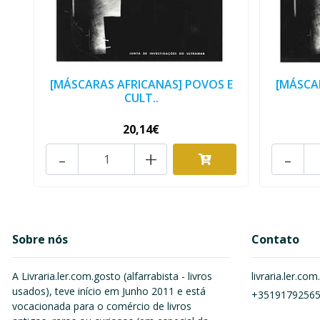
[MÁSCARAS AFRICANAS] POVOS E
[MÁSCA
CULT..
20,14€
-
+
-
Sobre nós
Contato
A Livraria.ler.com.gosto (alfarrabista - livros
livraria.ler.c
usados), teve início em Junho 2011 e está
+3519179256
vocacionada para o comércio de livros