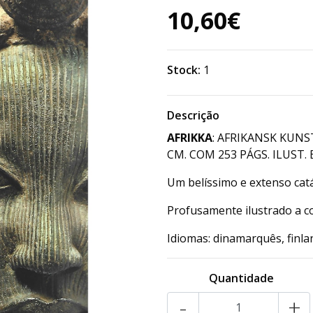
10,60€
Stock:
1
Descrição
AFRIKKA
: AFRIKANSK KUNST
CM. COM 253 PÁGS. ILUST. 
Um belíssimo e extenso catál
Profusamente ilustrado a c
Idiomas: dinamarquês, finl
Quantidade
-
+