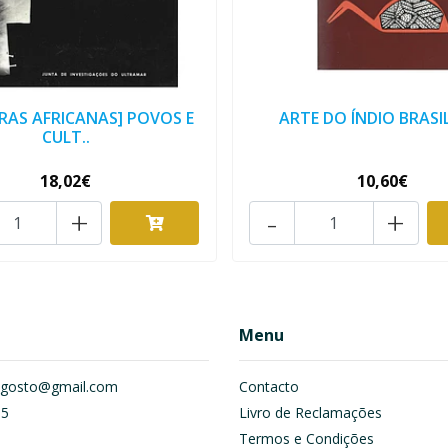
RAS AFRICANAS] POVOS E
ARTE DO ÍNDIO BRASI
CULT..
18,02€
10,60€
+
-
+
Menu
om.gosto@gmail.com
Contacto
55
Livro de Reclamações
Termos e Condições