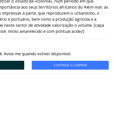
etizar o
estado
da «colónia», num período em que
importância aos seus territórios africanos do Além-mar; as
s impressas à parte, que reproduzem o urbanismo, o
ário e portuário, bem como a produção agrícola e a
 neste sector de atividade valorização o volume. [capa
ste; miolo amarelecido e com pontual acidez]
k. Avise-me quando estiver disponível.
CONTINUE A COMPRAR