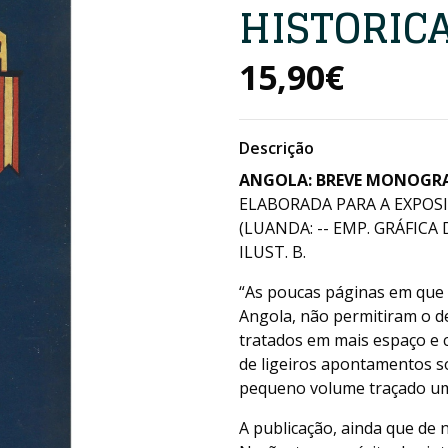
HISTORIC
15,90€
Descrição
ANGOLA: BREVE MONOGRA
ELABORADA PARA A EXPOSIA
(LUANDA: -- EMP. GRÁFICA 
ILUST. B.
“As poucas páginas em que 
Angola, não permitiram o d
tratados em mais espaço e c
de ligeiros apontamentos so
pequeno volume traçado um 
A publicação, ainda que de n