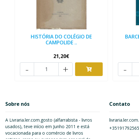
HISTÓRIA DO COLÉGIO DE
BARC
CAMPOLIDE ..
21,20€
-
+
-
Sobre nós
Contato
A Livraria.ler.com.gosto (alfarrabista - livros
livraria.ler.c
usados), teve início em Junho 2011 e está
+3519179256
vocacionada para o comércio de livros