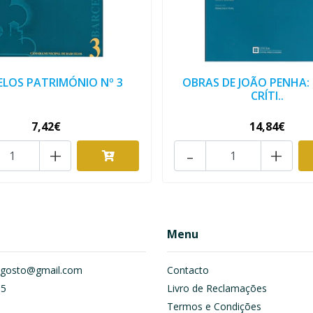
ELOS PATRIMÓNIO Nº 3
OBRAS DE JOÃO PENHA:
CRÍTI..
7,42€
14,84€
+
-
+
Menu
om.gosto@gmail.com
Contacto
55
Livro de Reclamações
Termos e Condições