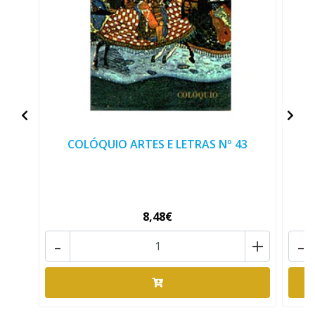
COLÓQUIO ARTES E LETRAS Nº 43
B
8,48€
-
+
-