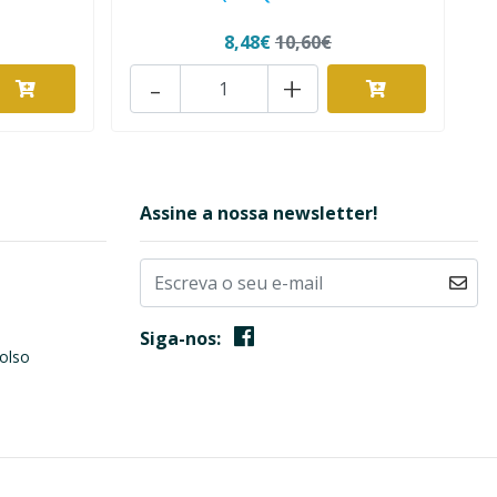
8,48€
10,60€
-
+
Assine a nossa newsletter!
Siga-nos:
olso