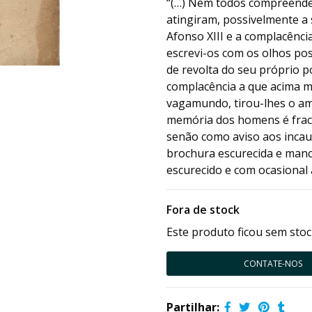
“(…) Nem todos compreende
atingiram, possivelmente a
Afonso XIII e a complacênci
escrevi-os com os olhos pos
de revolta do seu próprio p
complacência a que acima me
vagamundo, tirou-lhes o amb
memória dos homens é fraca
senão como aviso aos incau
brochura escurecida e man
escurecido e com ocasional 
Fora de stock
Este produto ficou sem stoc
CONTATE-NOS
Partilhar: