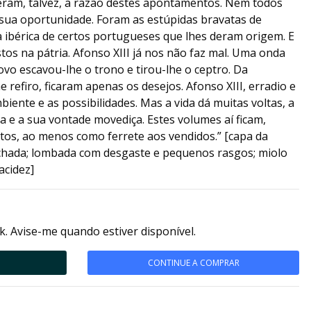
ram, talvez, a razão destes apontamentos. Nem todos
 sua oportunidade. Foram as estúpidas bravatas de
a ibérica de certos portugueses que lhes deram origem. E
tos na pátria. Afonso XIII já nos não faz mal. Uma onda
ovo escavou-lhe o trono e tirou-lhe o ceptro. Da
 refiro, ficaram apenas os desejos. Afonso XIII, erradio e
iente e as possibilidades. Mas a vida dá muitas voltas, a
 e a sua vontade movediça. Estes volumes aí ficam,
tos, ao menos como ferrete aos vendidos.” [capa da
chada; lombada com desgaste e pequenos rasgos; miolo
acidez]
k. Avise-me quando estiver disponível.
CONTINUE A COMPRAR