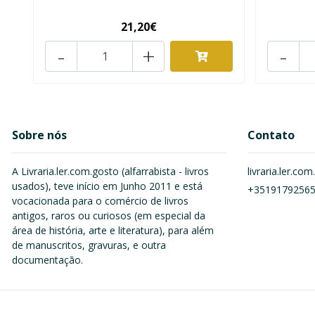
21,20€
-
+
-
Sobre nós
Contato
A Livraria.ler.com.gosto (alfarrabista - livros
livraria.ler.c
usados), teve início em Junho 2011 e está
+3519179256
vocacionada para o comércio de livros
antigos, raros ou curiosos (em especial da
área de história, arte e literatura), para além
de manuscritos, gravuras, e outra
documentação.