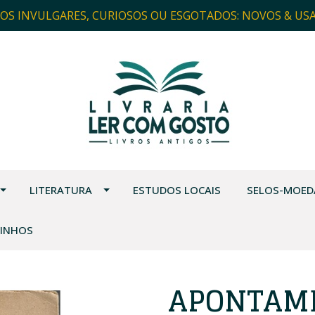
ROS INVULGARES, CURIOSOS OU ESGOTADOS: NOVOS & US
LITERATURA
ESTUDOS LOCAIS
SELOS-MOED
VINHOS
APONTAME