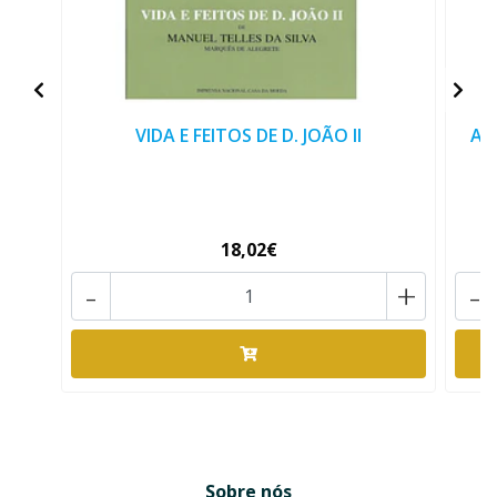
VIDA E FEITOS DE D. JOÃO II
A 
18,02€
-
+
-
Sobre nós