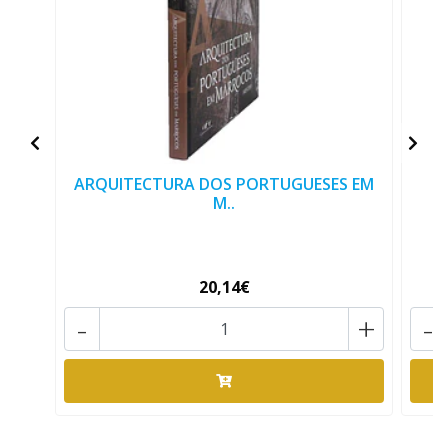
ARQUITECTURA DOS PORTUGUESES EM
M..
20,14€
-
+
-