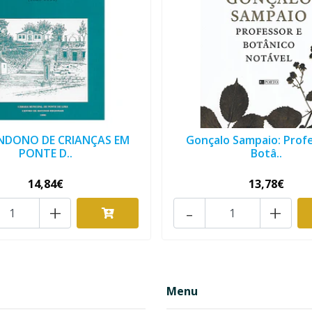
NDONO DE CRIANÇAS EM
Gonçalo Sampaio: Prof
PONTE D..
Botâ..
14,84€
13,78€
+
-
+
Menu