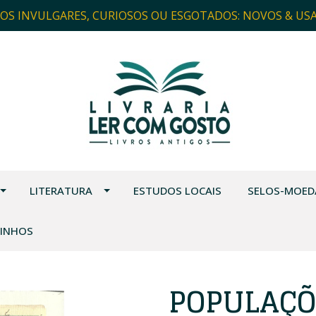
ROS INVULGARES, CURIOSOS OU ESGOTADOS: NOVOS & US
LITERATURA
ESTUDOS LOCAIS
SELOS-MOED
VINHOS
POPULAÇÕ