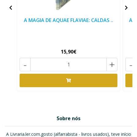
A MAGIA DE AQUAE FLAVIAE: CALDAS ..
AZU
15,90€
-
+
-
Sobre nós
A Livraria.ler.com.gosto (alfarrabista - livros usados), teve início