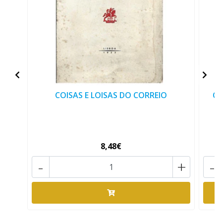
COISAS E LOISAS DO CORREIO
CA
8,48€
-
+
-