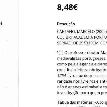
8,48€
Descrição
CAETANO, MARCELO (2004
COLIBRI: ACADEMIA PORTU
SERRÃO. DE 25.5X19CM. COM 
“(…) O professor doutor Ma
medievalistas portugueses. 
como pela elegância e clarez
constitui a leitura obrigató
1254
, livro que depressa s
raridade nos livreiros e an
não é apenas estimável a t
investigação para quem pret
Tábua das matérias: «A con