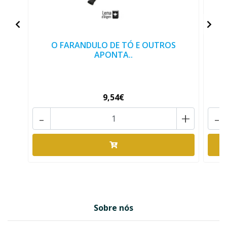
O FARANDULO DE TÓ E OUTROS
V
APONTA..
9,54€
-
+
-
Sobre nós