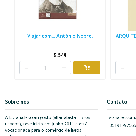
Viajar com... António Nobre.
ARQUITE
9,54€
-
+
-
Sobre nós
Contato
A Livraria.ler.com.gosto (alfarrabista - livros
livraria.ler.c
usados), teve início em Junho 2011 e está
+3519179256
vocacionada para o comércio de livros