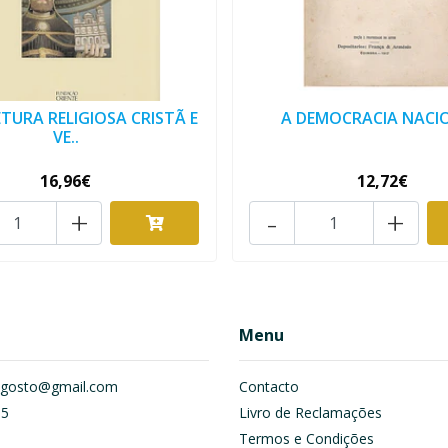
TURA RELIGIOSA CRISTÃ E
A DEMOCRACIA NACI
VE..
16,96€
12,72€
+
-
+
Menu
om.gosto@gmail.com
Contacto
55
Livro de Reclamações
Termos e Condições