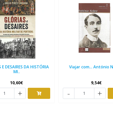
 E DESAIRES DA HISTÓRIA
Viajar com... António 
MI..
10,60€
9,54€
+
-
+