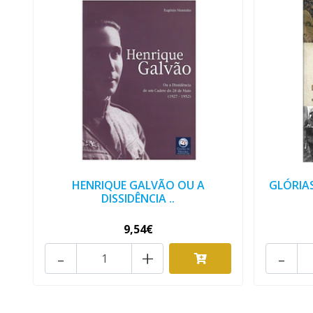
HENRIQUE GALVÃO OU A
GLÓRIAS
DISSIDÊNCIA ..
9,54€
-
+
-