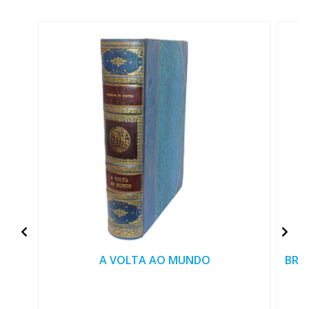
A VOLTA AO MUNDO
BRA