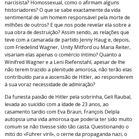
narcisista? Homossexual, como o afirmam alguns
historiadores? O que se sabe exactamente da vida
sentimental de um homem responsável pela morte de
milhões de outros? E que nos pode revelar ela sobre a
sua obra de destruição? Assim sendo, as relações que
teve com a camarada de partido Jenny Haug e, depois,
com Friedelind Wagner, Unity Mitford ou Maria Reiter,
visariam elas apenas o comércio íntimo? Quanto a
Winifred Wagner e a Leni Riefenstahl, apesar de lhe
não terem trazido a plenitude amorosa, não terão elas
contribuído para a ascensão de Hitler, ao responderem
à sua voraz necessidade de admiração?
Da funesta paixão de Hitler pela sobrinha, Geli Raubal,
levada ao suicídio com a idade de 23 anos, ao
casamento tardio com Eva Braun, François Delpla
autopsia uma vida amorosa que poderia ter sido muito
comum se não tivesse sido tão casta. Questionando o
mito do «Führer viril», o cerne da propaganda nazi, o