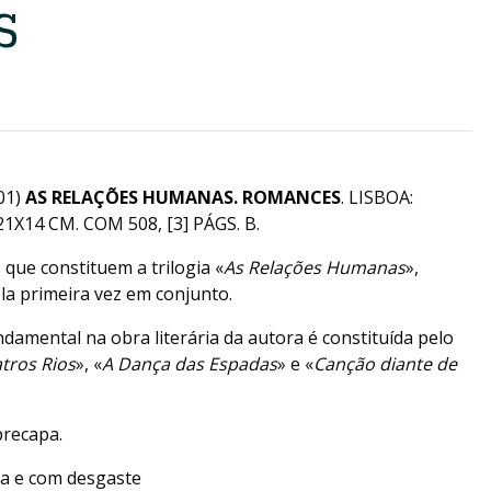
S
01)
AS RELAÇÕES HUMANAS. ROMANCES
. LISBOA:
X14 CM. COM 508, [3] PÁGS. B.
que constituem a trilogia «
As Relações Humanas
»,
la primeira vez em conjunto.
ndamental na obra literária da autora é constituída pelo
tros Rios
», «
A Dança das Espadas
» e «
Canção diante de
brecapa.
a e com desgaste