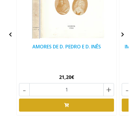
AMORES DE D. PEDRO E D. INÊS
IMO
21,20€
-
+
-