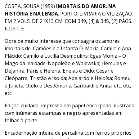
COSTA, SOUSA (1959)
IMORTAIS DO AMOR. NA
HISTÓRIA E NA LENDA
. PORTO: LIVRARIA CIVILIZAÇÃO.
EM 2 VOLS. DE 21X13 CM. COM 349, [4] & 345, [2] PÁGS.
ILUST. E.
Obra de muito interesse que consagra os amores
imortais de: Camões e a Infanta D. Maria; Camilo e Ana
Plácido; Camilo e Lucília Desmoulins; Egas Moniz – O
Mago da lealdade; Napoleão e Walewska; Hercules e
Dejanira; Páris e Helena, Eneias e Dido; César e
Cleópatra; Tristão e Isolda; Abelardo e Heloísa; Romeu
e Julieta; Otélo e Desdémona; Garibaldi e Anita; etc, etc,
etc.
Edição cuidada, impressa em papel encorpado, ilustrada
com inúmeras estampas a negro apresentadas em
folhas à parte
Encadernação inteira de percalina com ferros próprios