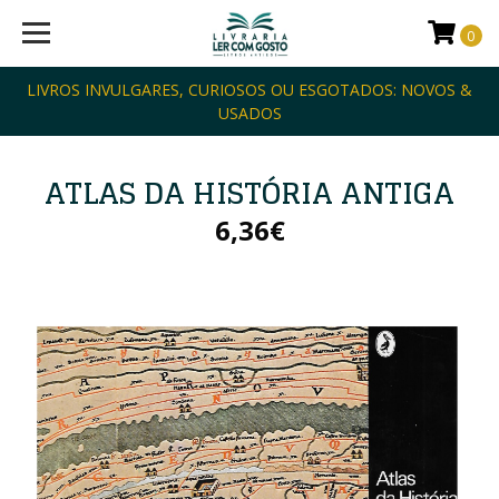
0
LIVROS INVULGARES, CURIOSOS OU ESGOTADOS: NOVOS &
USADOS
ATLAS DA HISTÓRIA ANTIGA
6,36€