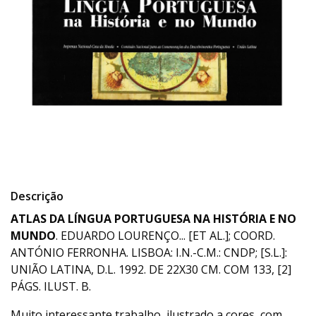
Descrição
ATLAS DA LÍNGUA PORTUGUESA NA HISTÓRIA E NO
MUNDO
. EDUARDO LOURENÇO... [ET AL.]; COORD.
ANTÓNIO FERRONHA. LISBOA: I.N.-C.M.: CNDP; [S.L.]:
UNIÃO LATINA, D.L. 1992. DE 22X30 CM. COM 133, [2]
PÁGS. ILUST. B.
Muito interessante trabalho, ilustrado a cores, com