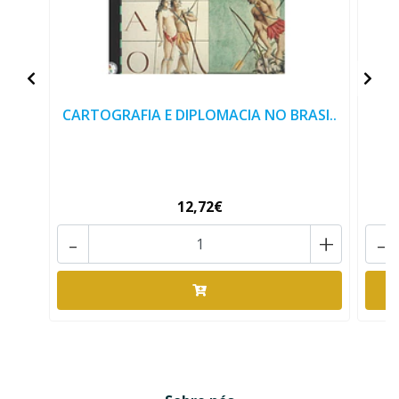
CARTOGRAFIA E DIPLOMACIA NO BRASI..
12,72€
-
+
-