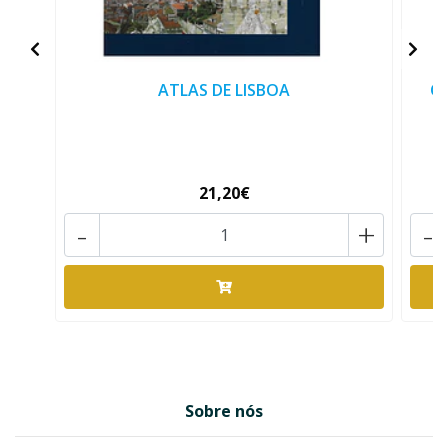
ATLAS DE LISBOA
Or
21,20€
-
+
-
Sobre nós