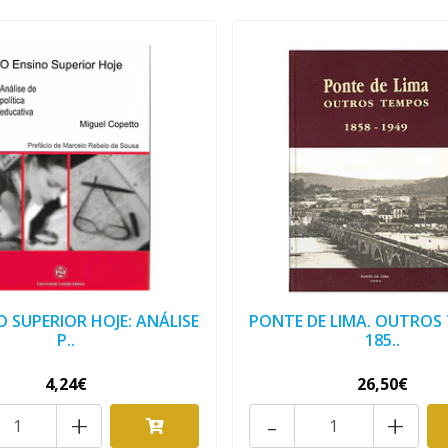
O SUPERIOR HOJE: ANÁLISE
PONTE DE LIMA. OUTROS
P..
185..
4,24€
26,50€
+
-
+