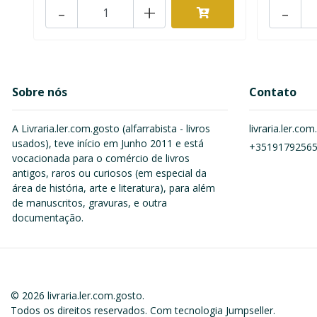
-
+
-
Sobre nós
Contato
A Livraria.ler.com.gosto (alfarrabista - livros
livraria.ler.c
usados), teve início em Junho 2011 e está
+3519179256
vocacionada para o comércio de livros
antigos, raros ou curiosos (em especial da
área de história, arte e literatura), para além
de manuscritos, gravuras, e outra
documentação.
© 2026 livraria.ler.com.gosto.
Todos os direitos reservados.
Com tecnologia Jumpseller
.