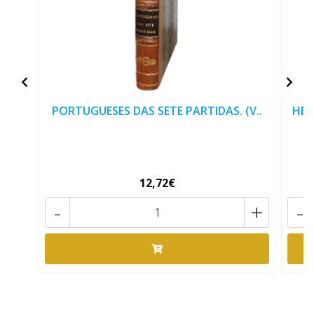
PORTUGUESES DAS SETE PARTIDAS. (V..
HER
12,72€
-
+
-