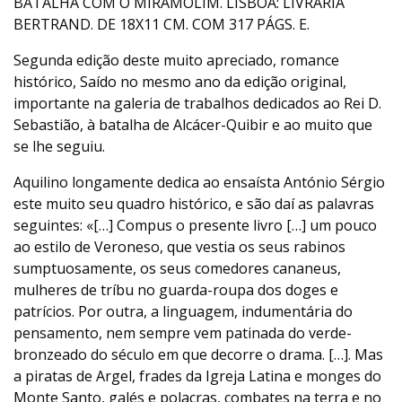
BATALHA COM O MIRAMOLIM. LISBOA: LIVRARIA
BERTRAND. DE 18X11 CM. COM 317 PÁGS. E.
Segunda edição deste muito apreciado, romance
histórico, Saído no mesmo ano da edição original,
importante na galeria de trabalhos dedicados ao Rei D.
Sebastião, à batalha de Alcácer-Quibir e ao muito que
se lhe seguiu.
Aquilino longamente dedica ao ensaísta António Sérgio
este muito seu quadro histórico, e são daí as palavras
seguintes: «[…] Compus o presente livro […] um pouco
ao estilo de Veroneso, que vestia os seus rabinos
sumptuosamente, os seus comedores cananeus,
mulheres de tríbu no guarda-roupa dos doges e
patrícios. Por outra, a linguagem, indumentária do
pensamento, nem sempre vem patinada do verde-
bronzeado do século em que decorre o drama. […]. Mas
a piratas de Argel, frades da Igreja Latina e monges do
Monte Santo, galés e polacras, combates na terra e no