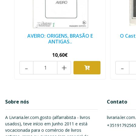
AVEIRO: ORIGENS, BRASÃO E
O Cast
ANTIGAS..
10,60€
-
+
-
Sobre nós
Contato
A Livraria.ler.com.gosto (alfarrabista - livros
livraria.ler.c
usados), teve início em Junho 2011 e está
+3519179256
vocacionada para o comércio de livros