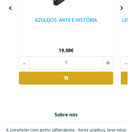
AZULEJOS: ARTE E HISTÓRIA
LIS
19,08€
-
+
-
Sobre nós
A Livraria.ler.com.gosto (alfarrabista - livros usados), teve início