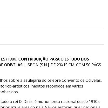
ES (1986)
CONTRIBUIÇÃO PARA O ESTUDO DOS
E ODIVELAS.
LISBOA: [S.N.]. DE 23X15 CM. COM 50 PÁGS
hos sobre a azulejaria do célebre Convento de Odivelas,
tórico-artísticos inéditos recolhidos em vários
onhecidos.
tado o rei D. Dinis, é monumento nacional desde 1910 e
rios azulejares do país. Vários autores, quer nacionais