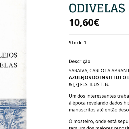
ODIVELAS
10,60€
Stock:
1
Descrição
SARAIVA, CARLOTA ABRANT
AZULEJOS DO INSTITUTO D
& [7] FLS. ILUST. B.
Um dos interessantes trabal
à época revelando dados his
manuscritos até então desc
O mosteiro, onde está sepul
tem um dos maiores repositó