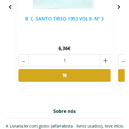
B. C. SANTO TIRSO 1953 VOL II- Nº 3
B
6,36€
-
+
-
Sobre nós
A Livraria.ler.com.gosto (alfarrabista - livros usados), teve início