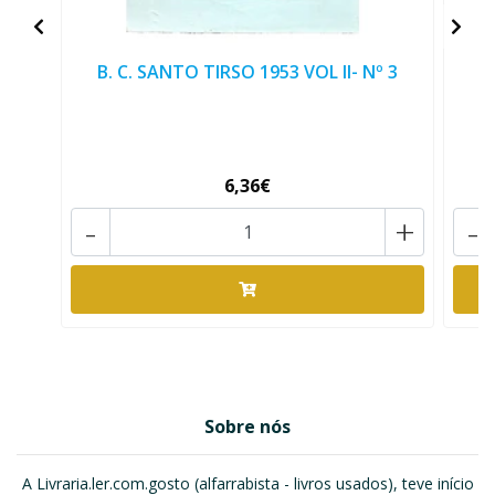
B. C. SANTO TIRSO 1953 VOL II- Nº 3
B
6,36€
-
+
-
Sobre nós
A Livraria.ler.com.gosto (alfarrabista - livros usados), teve início