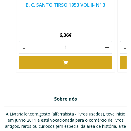
B. C. SANTO TIRSO 1953 VOL II- Nº 3
B
6,36€
-
+
-
Sobre nós
A Livraria.ler.com.gosto (alfarrabista - livros usados), teve início
em Junho 2011 e está vocacionada para o comércio de livros
antigos, raros ou curiosos (em especial da área de história, arte