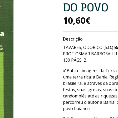
DO POVO
10,60€
Descrição
TAVARES, ODORICO (S.D.)
B
PROF. OSMAR BARBOSA. ILU
130 PÁGS. B.
«“Bahia - imagens da Terra 
uma terra rica: a Bahia. Reg
brasileira, é através da ob
festas, suas igrejas, suas r
candomblés até as riquezas
percorreu o autor a Bahia,
povo baiano.»