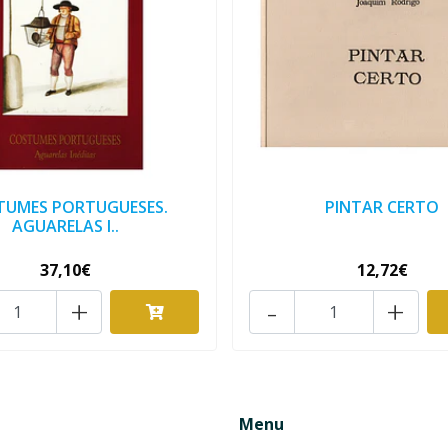
TUMES PORTUGUESES.
PINTAR CERTO
AGUARELAS I..
37,10€
12,72€
+
-
+
Menu