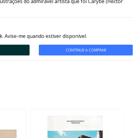
lustrações do admirável artista que foi Carybé (Hector
k. Avise-me quando estiver disponível.
CONTINUE A COMPRAR