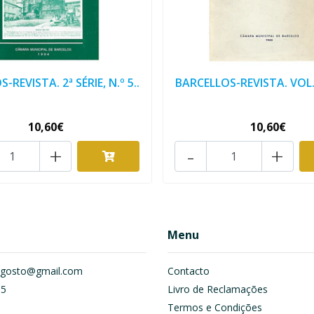
-REVISTA. 2ª SÉRIE, N.º 5..
BARCELLOS-REVISTA. VOL. II
10,60€
10,60€
+
-
+
Menu
om.gosto@gmail.com
Contacto
55
Livro de Reclamações
Termos e Condições