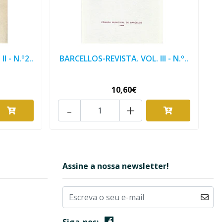
 - N.º2..
BARCELLOS-REVISTA. VOL. III - N.º..
10,60€
-
+
Assine a nossa newsletter!