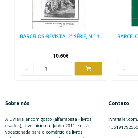
BARCELOS-REVISTA. 2ª SÉRIE, N.º 1..
BARCELOS
10,60€
-
+
-
Sobre nós
Contato
A Livraria.ler.com.gosto (alfarrabista - livros
livraria.ler.c
usados), teve início em Junho 2011 e está
+3519179256
vocacionada para o comércio de livros