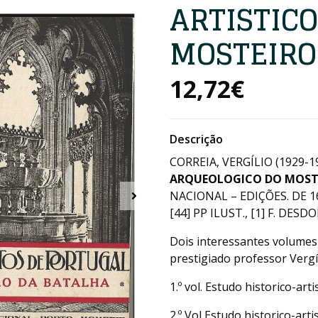
ARTISTIC
MOSTEIRO
12,72€
Descrição
CORREIA, VERGÍLIO (1929-1
ARQUEOLOGICO DO MOST
NACIONAL – EDIÇÕES. DE 16X
[44] PP ILUST., [1] F. DESDO
Dois interessantes volumes
prestigiado professor Vergíl
1.º vol. Estudo historico-ar
2.º Vol Estudo historico-art