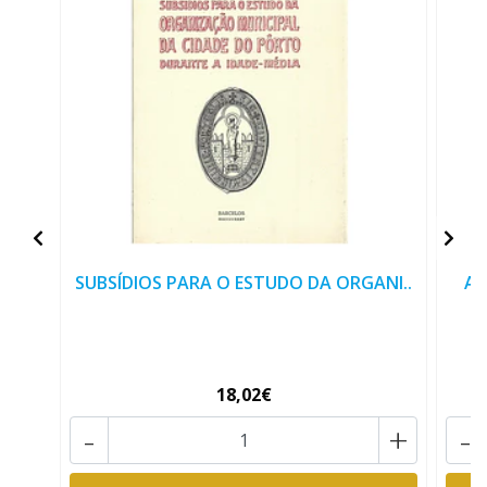
SUBSÍDIOS PARA O ESTUDO DA ORGANI..
AB
18,02€
-
+
-