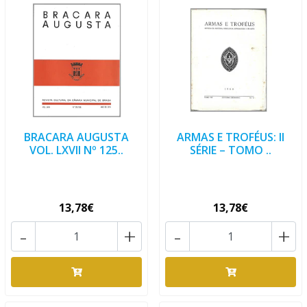
BRACARA AUGUSTA
ARMAS E TROFÉUS: II
VOL. LXVII Nº 125..
SÉRIE – TOMO ..
13,78€
13,78€
-
+
-
+