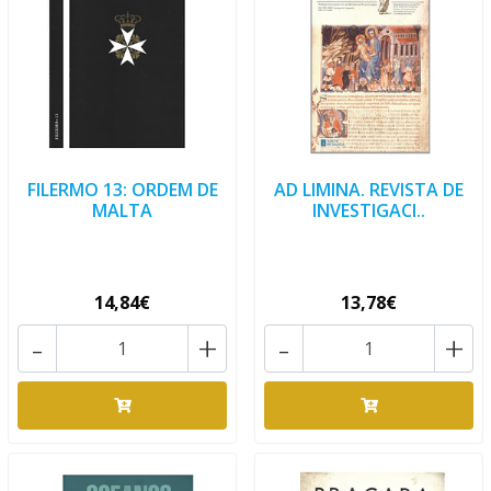
FILERMO 13: ORDEM DE
AD LIMINA. REVISTA DE
MALTA
INVESTIGACI..
14,84€
13,78€
-
+
-
+