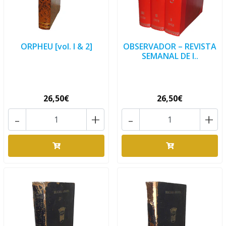
ORPHEU [vol. I & 2]
OBSERVADOR – REVISTA
SEMANAL DE I..
26,50€
26,50€
-
+
-
+