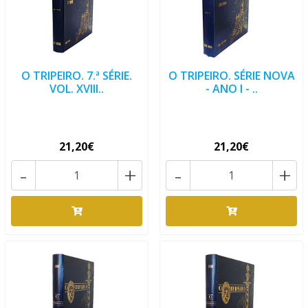
O TRIPEIRO. 7.ª SÉRIE.
O TRIPEIRO. SÉRIE NOVA
VOL. XVIII..
- ANO I - ..
21,20€
21,20€
-
+
-
+