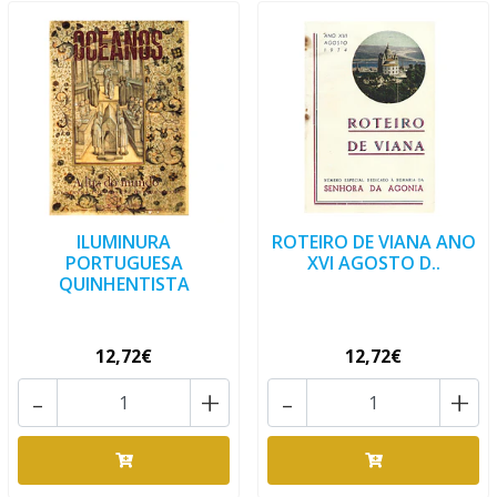
ILUMINURA
ROTEIRO DE VIANA ANO
PORTUGUESA
XVI AGOSTO D..
QUINHENTISTA
12,72€
12,72€
-
+
-
+