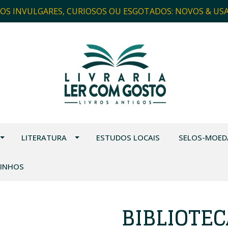
ROS INVULGARES, CURIOSOS OU ESGOTADOS: NOVOS & US
LITERATURA
ESTUDOS LOCAIS
SELOS-MOED
VINHOS
BIBLIOTE